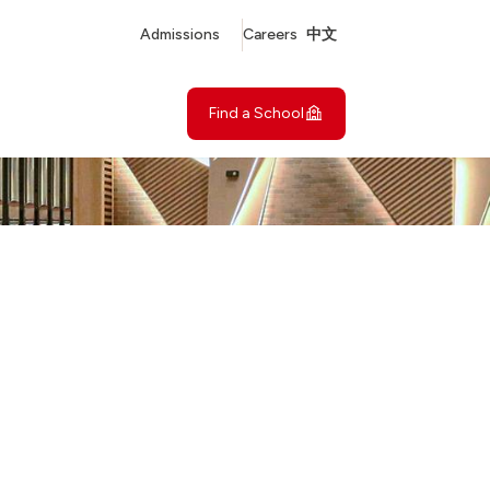
Admissions
Careers
中文
Find a School